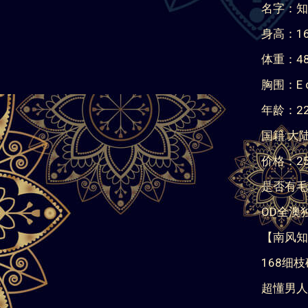
名字：知
身高：16
体重：48
胸围：E c
年龄：2
国籍:大
价格：25
是否有毛
OD全澳
【南风知
168细
超懂男人
特色服务