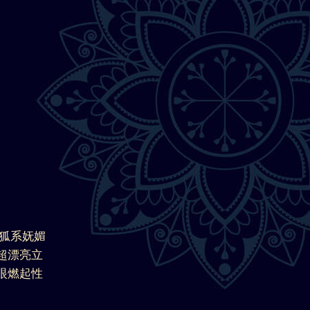
狐系妩媚
超漂亮立
眼燃起性