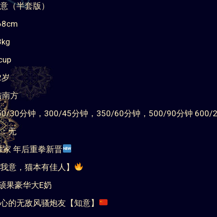
意（半套版）
8cm
kg
up
2岁
陆南方
0/30分钟，300/45分钟，350/60分钟，500/90分钟 600/
：无
独家 年后重拳新晋
我意，猫本有佳人】
枝硕果豪华大E奶
心的无敌风骚炮友【知意】
包括：