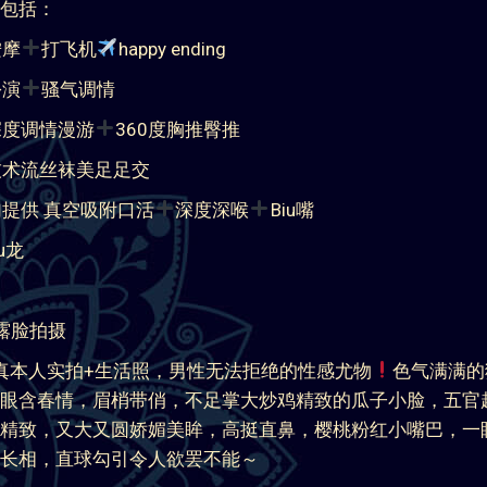
按摩
打飞机
happy ending
扮演
骚气调情
深度调情漫游
360度胸推臀推
技术流丝袜美足足交
提供 真空吸附口活
深度深喉
Biu嘴
u龙
不露脸拍摄
全真本人实拍+生活照，男性无法拒绝的性感尤物
色气满满的
眼含春情，眉梢带俏，不足掌大炒鸡精致的瓜子小脸，五官
精致，又大又圆娇媚美眸，高挺直鼻，樱桃粉红小嘴巴，一
长相，直球勾引令人欲罢不能～