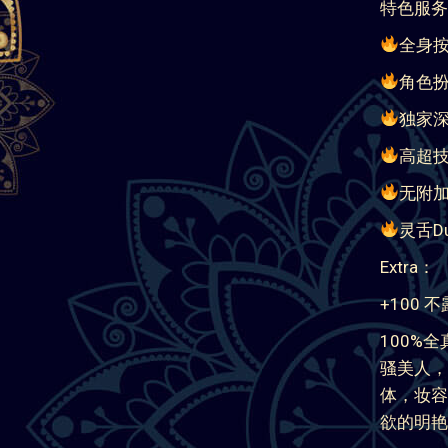
全身
角色
独家
高超
无附加
灵舌D
Extra：
+100 
100%
骚美人，
体，妆容
欲的明艳