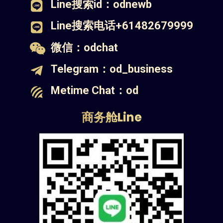
Line搜索id：odnewb
Line搜索电话+61482679999
微信：odchat
Telegram：od_business
Metime Chat：od
商务舱Line