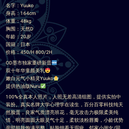
名字：Yuuko
身高：164cm
体重：48kg
胸围：天然D
年龄：20岁
国籍：日本
价格：450/H 800/2H
OD墨市独家重磅新晋
双十年华童颜美乳
嫩白元气小精灵Yuuko
提供热油版Nuru
100%全真本人照片，人照无差高清组图，提供实拍中
装扮。真实名牌大学心理学在读生，百分百零科技纯天
然脸蛋，良家气质漂亮班花，毫无攻击力极限柔美纯
情，明亮圆圆大眼灵气十足，柔软淡粉唇瓣，小龄优势
面部肌肤饱满平整，贴脸细看无瑕疵，邻家小闺女/同