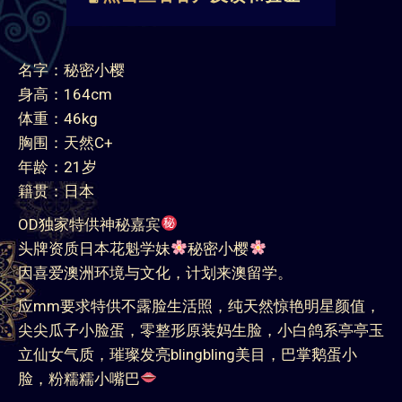
名字：秘密小樱
身高：164cm
体重：46kg
胸围：天然C+
年龄：21岁
籍贯：日本
OD独家特供神秘嘉宾
头牌资质日本花魁学妹
秘密小樱
因喜爱澳洲环境与文化，计划来澳留学。
应mm要求特供不露脸生活照，纯天然惊艳明星颜值，
尖尖瓜子小脸蛋，零整形原装妈生脸，小白鸽系亭亭玉
立仙女气质，璀璨发亮blingbling美目，巴掌鹅蛋小
脸，粉糯糯小嘴巴