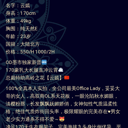
名字：云嫣
身高：170cm
体重：49kg
胸围：纯天然E
年龄：23岁
国籍：大陆北方
价格：550/H 1000/2H
OD墨市独家新晋
170豪乳大长腿直冲云霄
总裁特助高岭之花【云嫣】
100%全真本人实拍，全公司最美Office Lady，妥妥大
哥的女人，高双商OL系天花板，一眼沦陷秋水媚眼，
淡樱粉唇，长发飘飘妩媚娇俏，女神知性气质温柔性
格，绝佳气质炸街回头率，极限耀眼的完美存在
♥️
男女
老少实力通杀不得不爱～
净足170天生衣服架子，完美海拔九头身比例优异，平