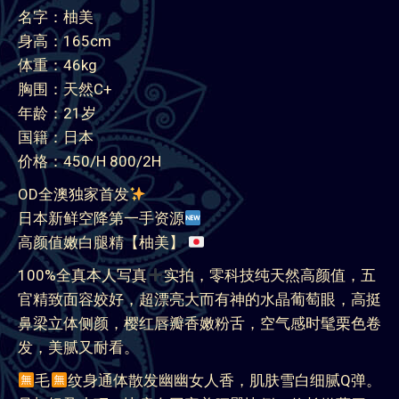
名字：柚美
身高：165cm
体重：46kg
胸围：天然C+
年龄：21岁
国籍：日本
价格：450/H 800/2H
OD全澳独家首发
日本新鲜空降第一手资源
高颜值嫩白腿精【柚美】
100%全真本人写真
实拍，零科技纯天然高颜值，五
官精致面容姣好，超漂亮大而有神的水晶葡萄眼，高挺
鼻梁立体侧颜，樱红唇瓣香嫩粉舌，空气感时髦栗色卷
发，美腻又耐看。
毛
纹身通体散发幽幽女人香，肌肤雪白细腻Q弹。