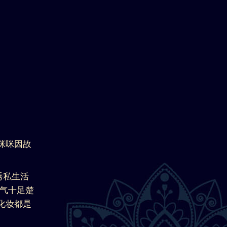
咪咪因故
秀私生活
灵气十足楚
化妆都是