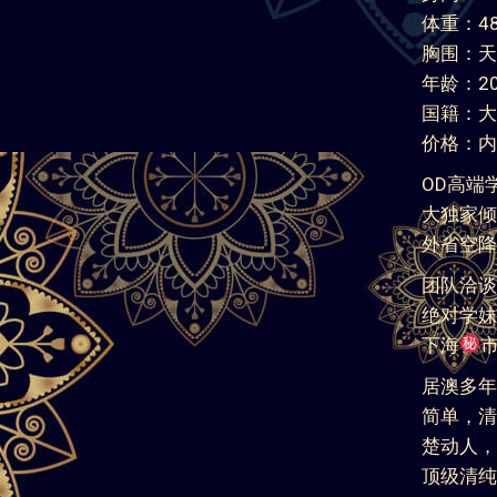
体重：48
胸围：天
年龄：2
国籍：大
价格：内
OD高端
大独家倾
外省空降
团队洽谈
绝对学妹
下海
居澳多年
简单，清
楚动人，
顶级清纯