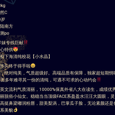
kg
然C
0岁
陆南方
测po
学妹专线巨献
心特供
初下海清纯校花【小水晶】
许久终于得手啦
，绝对纯美，气质超级好。高端品质有保障，独家超短期悄
市面多年难寻其一份的清纯，可遇不可求的心动约会
英文流利气质清丽，10000%保真外省八大在读生，成绩优
丽脱俗小仙女。稳稳当当顶级FACE系盈盈水汪汪大圆眼，
高挺鼻梁嘟润粉唇，甜美梨涡，巴掌瓜子脸，无论素颜还是
系美貌