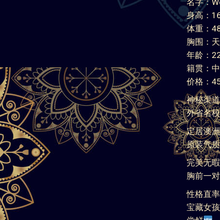
名字：We
身高：16
体重：48
胸围：天
年龄：2
籍贯：中
价格：450
神秘渠道
外省名校
定居澳洲
原装气质
完美无暇
胸前一对
性格直率
宝藏女孩