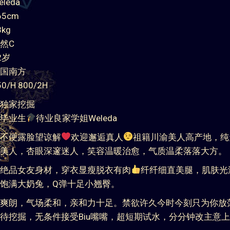
leda
5cm
kg
然C
2岁
国南方
/H 800/2H
独家挖掘
毕业生
待业良家学姐Weleda
不便露脸望谅解
欢迎邂逅真人
祖籍川渝美人高产地，纯
美人，杏眼深邃迷人，笑容温暖治愈，气质温柔落落大方。
绝品女友身材，穿衣显瘦脱衣有肉
纤纤细直美腿，肌肤光
饱满大奶兔，Q弹十足小翘臀。
爽朗，气场柔和，亲和力十足。禁欲许久今时今刻只为你放
待挖掘，无条件接受Biu嘴嘴，超短期试水，分分钟改主意