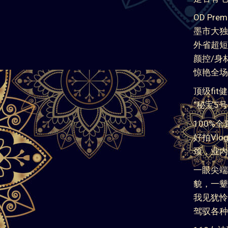
名字：问
身高：16
体重：48
胸围：纯
年龄：2
国籍：大
头等舱女神
是否有毛
OD Pr
墨市大独
外省超短
颜控/身
惊艳全场
顶级fi
“秘宝5