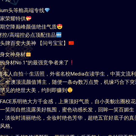
号宝宝
8cm
kg
天然D
1岁
陆南方
：700/H 1300/2H
：无
emium头等舱高端专线
家荣耀特供
期空降巅峰颜值绝佳气质
材控/高端控必点顶配佳品
头牌百变大美神 【问号宝宝】
t健身女神身材
号的身材No.1”的最强竞争者来了