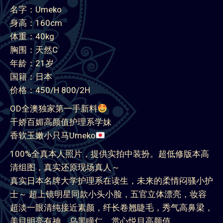
名字：Umeko
身高：160cm
体重：40kg
胸围：天然C
年龄：21岁
国籍：日本
价格：450/H 800/2H
OD全澳独家第一手新料
千娇百媚高颜值护理系学妹
香软玉嫩小只马Umeko
100%全真本人照片，提供实拍中装扮。超低修版本高
清组图，真实还原现场真人～
真实日本名牌大学护理系在读生，未来的柔情闷骚小护
士～ 超上镜明星同款小头小脸，五官立体漂亮，妆容
超淡一眼清纯接近素颜，纤长卷翘睫毛，秀气高鼻梁，
美目明亮有神，乌黑瞳仁，赏心悦目高颜值。