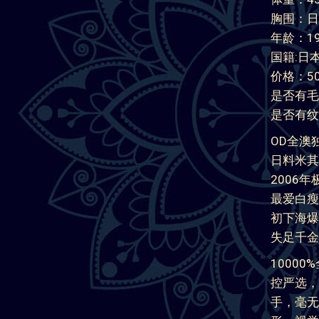
胸围：日
年龄：1
国籍:日
价格：500
是否有毛
是否有纹
OD全澳
日料米其
2006
最爱白瘦
初下海爆
失足千金
1000
控严选，
手，毫无