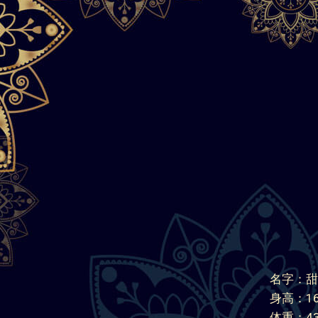
名字：甜
身高：16
体重：43