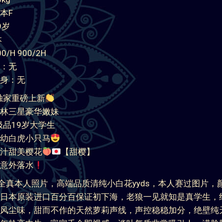
本F
9岁
本
/H 900/2H
：无
身：无
独家重磅上新
林三星豪华嫩妹
年极品19岁大学生
幼白虎小只马
汁甜美樱花
【甜樱】
意外落水
0%全真本人照片，高端品质清纯小白花yyds，本人赛过图片，
日本原装进口百分百保证初下海，老狼一见就知是真学生，
风尘味，甜而不作的天然萝莉声线，声控稳稳加分，绝壁纯