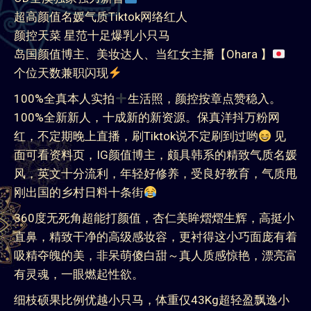
英文水平：流利无障碍
OD全澳独家强力新晋
超高颜值名媛气质Tiktok网络红人
颜控天菜 星范十足爆乳小只马
岛国颜值博主、美妆达人、当红女主播【Ohara 】
个位天数兼职闪现
100%全真本人实拍
生活照，颜控按章点赞稳入。
100%全新新人，十成新的新资源。保真洋抖万粉网
红，不定期晚上直播，刷Tiktok说不定刷到过哟
见
面可看资料页，IG颜值博主，颇具韩系的精致气质名媛
风，英文十分流利，年轻好修养，受良好教育，气质甩
刚出国的乡村日料十条街
360度无死角超能打颜值，杏仁美眸熠熠生辉，高挺小
直鼻，精致干净的高级感妆容，更衬得这小巧面庞有着
吸精夺魄的美，非呆萌傻白甜～真人质感惊艳，漂亮富