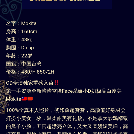
名字：Mokita
身高：160cm
体重：43kg
胸围：D cup
年龄：22岁
国籍：中国台湾
价格：480/H 850/2H
OD全澳独家重磅入荷
第一手资源全新湾湾空降Face系娇小D奶极品白瘦美
Mokita
100%全真本人照片，初印象超赞赞，高颜值好身材会
打扮小美女一枚，温柔甜美有礼貌。不足掌大炒鸡精致
的瓜子小脸，五官超漂亮立体，又大又圆娇媚美眸，高