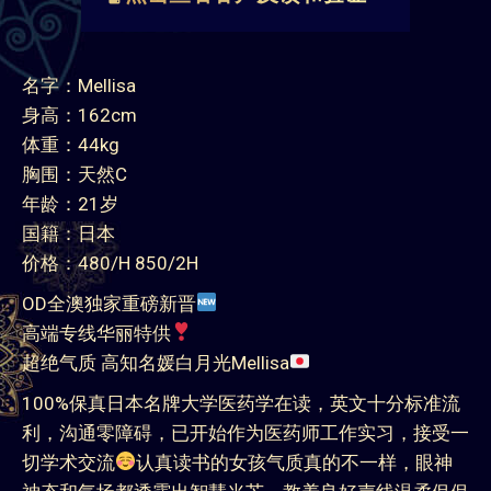
OD全澳独家重磅新晋
高端专线华丽特供
超绝气质 高知名媛白月光Mellisa
100%保真日本名牌大学医药学在读，英文十分标准流
利，沟通零障碍，已开始作为医药师工作实习，接受一
切学术交流
认真读书的女孩气质真的不一样，眼神
神态和气场都透露出智慧光芒，教养良好声线温柔侃侃
而谈，穿搭大方得体不失性感线条。
100%全真本人实拍，人美图瞎不上相
校花级别白月
光，看脸星人爱啦
淡妆好肤质，明亮有神大大杏
眼，眸光清澈而娇媚，高挺鼻梁立体侧颜，眉眼温柔笑
容可人，好看 耐看 想多看～
身材超级紧实婀娜，有清晰可见的马甲线
纤柔小骨
架低体脂，身穿紧身连衣裙，前凸后翘美好线条，纯天
然C杯盈盈椒乳，秀色可餐粉咪咪，腰腹紧实无一丝一
毫赘肉，真正的小腰精～无毛无纹身干净美好酮体，低