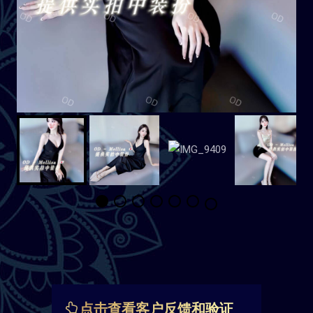
点击查看客户反馈和验证
名字：Mellisa
身高：162cm
体重：44kg
胸围：天然C
年龄：21岁
国籍：日本
价格：480/H 850/2H