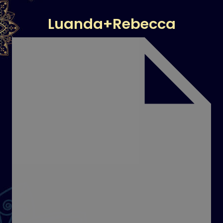
Luanda+Rebecca