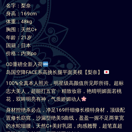
名字：梨奈
身高：169cm
体重：48kg
胸围：天然C+
年龄：21岁
国籍：日本
价格：内测po
OD重磅全新入荷
岛国空降FACE系高挑长腿平面美模【梨奈】
100%全真本人照片，明星级高颜值所见即所得。超标
志大美人，超能打五官
精致妆容，艳晴明媚面若桃
花，双眸明亮有神，气质娇媚动人
身材控绝杀必点，净足169纤细修长模特身材，顶级配
置修长窈窕，沙漏型绝美S曲线，盈盈一握不足两掌宽
的水蛇细腰，天然C+美好乳团，肉感翘臀，超笔直超