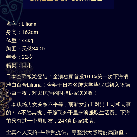
名字：Liliana
身高：162cm
体重：44kg
胸围：天然34DD
年龄：22岁
籍贯：日本
日本空降抢滩登陆！全澳独家首发100%第一次下海清
雅白百合Liliana！今年于日本名牌大学毕业后初入职场
小白一枚，难以抗拒的闷骚良家欠X脸！
日本职场男女关系不平等，萌新女员工对男上司和同事
的PUA不胜其扰，干脆飞奔千里来澳赚取生活费。下海
前只有过一个男朋友，24K真良家纯情。
全真本人实拍+生活照提供。零整形天然清丽高颜值，