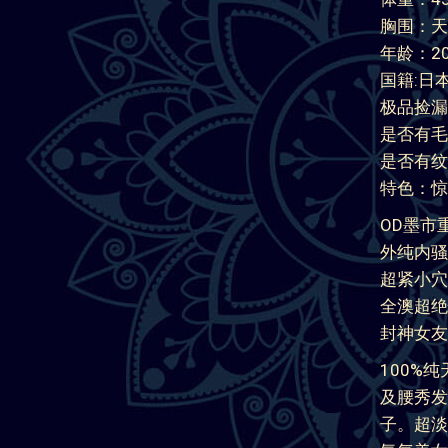
名字：Li
身高：16
体重：43
胸围：天
年龄：2
国籍:日
极品捡漏：25
是否有毛
是否有纹
特色：惊
OD墨市
外纯内骚