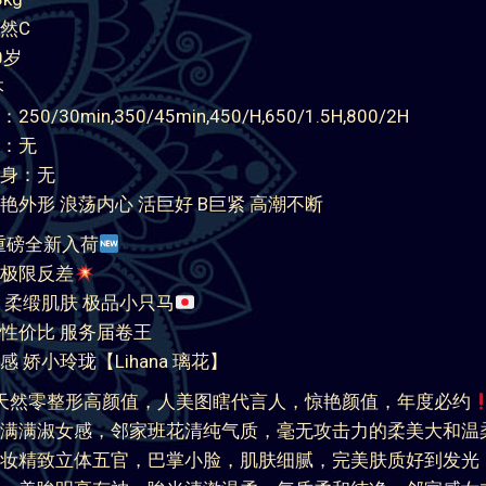
点击查看客户反馈和验证
hana 璃花
0cm
kg
然C
0岁
本
0/30min,350/45min,450/H,650/1.5H,800/2H
：无
身：无
艳外形 浪荡内心 活巨好 B巨紧 高潮不断
重磅全新入荷
极限反差