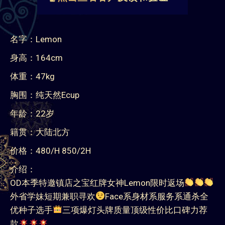
名字：Lemon
身高：164cm
体重：47kg
胸围：纯天然Ecup
年龄：22岁
籍贯：大陆北方
价格：480/H 850/2H
介绍：
OD本季特邀镇店之宝红牌女神Lemon限时返场
外省学妹短期兼职寻欢
Face系身材系服务系通杀全
优种子选手
三项爆灯头牌质量顶级性价比口碑力荐
款