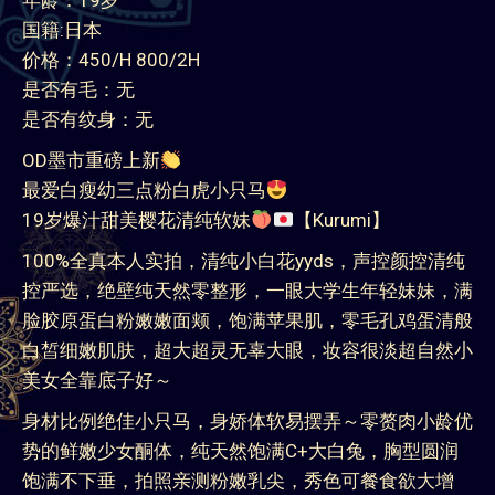
名字：Kurumi
身高：160cm
体重：43kg
胸围：纯天然C+
年龄：19岁
国籍:日本
价格：450/H 800/2H
是否有毛：无
是否有纹身：无
OD墨市重磅上新
最爱白瘦幼三点粉白虎小只马
19岁爆汁甜美樱花清纯软妹
【Kurumi】
100%全真本人实拍，清纯小白花yyds，声控颜控清纯
控严选，绝壁纯天然零整形，一眼大学生年轻妹妹，满
脸胶原蛋白粉嫩嫩面颊，饱满苹果肌，零毛孔鸡蛋清般