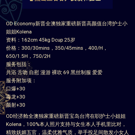
OD Economy新晋全澳独家重磅新晋高颜值台湾护士小
姐姐Kolena
资料：162cm 45kg Dcup 25岁
价格：300/30mins，350/45mins，400/H，
650/1.5H，750/2H
服务包括：
共浴 舌吻 自慰 漫游 裸吹 69 黑丝制服 爱爱
服务附加项：
口爆+30
毒龙+30
颜射+30
OD经济舱全澳独家重磅新晋宝岛台湾在职护士小姐姐
Kolena，100%本人照片支持与女生本人手机里比对，
精致妩媚五官，温柔优雅气质，举手投足间散发小女人