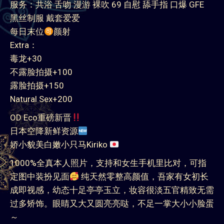
点击查看客户反馈和验证
名字：Kiriko
身高：160cm
体重：43kg
胸围：天然B+
年龄：20岁
国籍：日本
价格：250/30min，320/45min，380/H 650/2H
服务：共浴 舌吻 漫游 裸吹 69 自慰 舔手指 口爆 GFE
黑丝制服 戴套爱爱
每日末位
颜射
Extra：
毒龙+30
不露脸拍摄+100
露脸拍摄+150