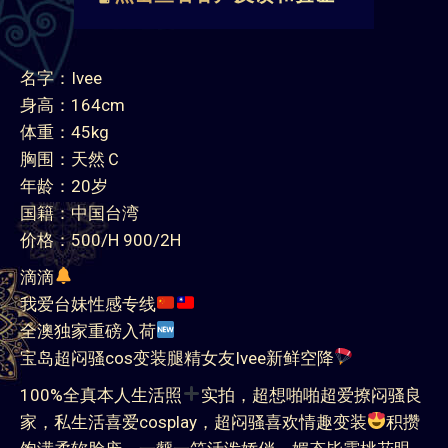
名字：Ivee
身高：164cm
体重：45kg
胸围：天然Ｃ
年龄：20岁
国籍：中国台湾
价格：500/H 900/2H
滴滴
我爱台妹性感专线
全澳独家重磅入荷
宝岛超闷骚cos变装腿精女友Ivee新鲜空降
100%全真本人生活照
实拍，超想啪啪超爱撩闷骚良
家，私生活喜爱cosplay，超闷骚喜欢情趣变装
积攒