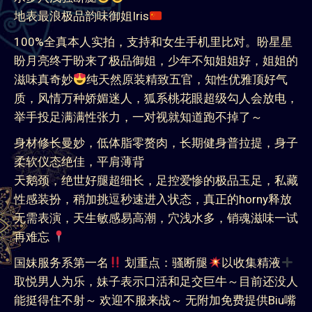
地表最浪极品韵味御姐Iris
100%全真本人实拍，支持和女生手机里比对。盼星星
盼月亮终于盼来了极品御姐，少年不知姐姐好，姐姐的
滋味真奇妙
纯天然原装精致五官，知性优雅顶好气
质，风情万种娇媚迷人，狐系桃花眼超级勾人会放电，
举手投足满满性张力，一对视就知道跑不掉了～
身材修长曼妙，低体脂零赘肉，长期健身普拉提，身子
柔软仪态绝佳，平肩薄背
天鹅颈，绝世好腿超细长，足控爱惨的极品玉足，私藏
性感装扮，稍加挑逗秒速进入状态，真正的horny释放
无需表演，天生敏感易高潮，穴浅水多，销魂滋味一试
再难忘
国妹服务系第一名
划重点：骚断腿
以收集精液
取悦男人为乐，妹子表示口活和足交巨牛～目前还没人
能挺得住不射～ 欢迎不服来战～ 无附加免费提供Biu嘴