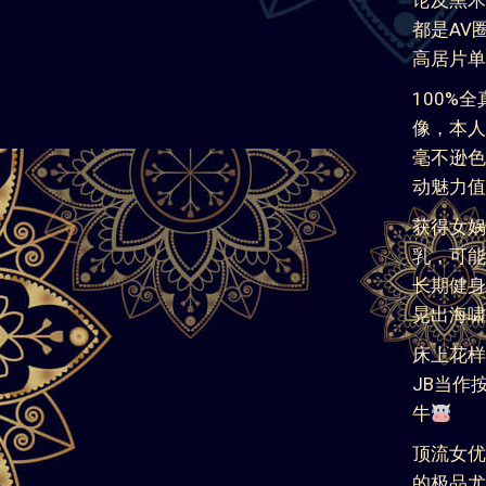
名字：黑
身高：16
体重：47
胸围：纯
年龄：2
国籍：日
价格：550
OD全澳
与日本最
老板钦点特
天然J罩杯
史前最大