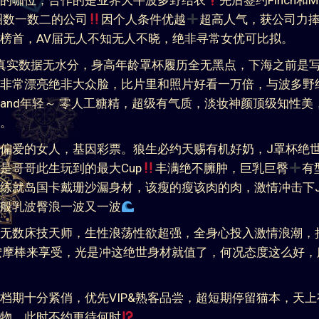
点击查看客户反馈和验证 Double
J双飞
木玲奈
2cm
kg
天然J罩杯
3岁
本
/H 950/2H
独家AV明星专线
大型经济公司直线合作
邀Tier 0当红女星
神乳女优黑木玲奈（Reina Kuroki）
胸之豪华Plus版