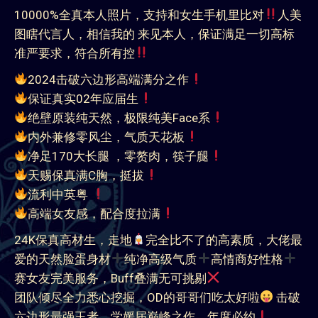
10000%全真本人照片，支持和女生手机里比对
人美
图瞎代言人，相信我的 来见本人，保证满足一切高标
准严要求，符合所有控
2024击破六边形高端满分之作
保证真实02年应届生
绝壁原装纯天然，极限纯美Face系
内外兼修零风尘，气质天花板
净足170大长腿 ，零赘肉，筷子腿
天赐保真满C胸，挺拔
流利中英粤
高端女友感，配合度拉满
24K保真高材生，走地
完全比不了的高素质，大佬最
爱的天然脸蛋身材
纯净高级气质
高情商好性格
赛女友完美服务，Buff叠满无可挑剔
团队倾尽全力悉心挖掘，OD的哥哥们吃太好啦
击破
六边形最强王者，学媛届巅峰之作，年度必约