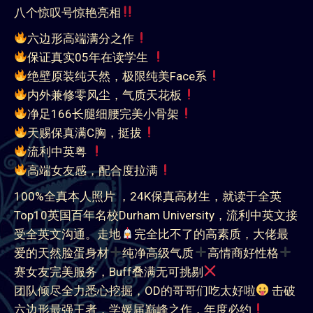
八个惊叹号惊艳亮相
六边形高端满分之作
保证真实05年在读学生
绝壁原装纯天然，极限纯美Face系
内外兼修零风尘，气质天花板
净足166长腿细腰完美小骨架
天赐保真满C胸，挺拔
流利中英粤
高端女友感，配合度拉满
100%全真本人照片 ，24K保真高材生，就读于全英
Top10英国百年名校Durham University，流利中英文接
受全英文沟通。走地
完全比不了的高素质，大佬最
爱的天然脸蛋身材
纯净高级气质
高情商好性格
赛女友完美服务，Buff叠满无可挑剔
团队倾尽全力悉心挖掘，OD的哥哥们吃太好啦
击破
六边形最强王者，学媛届巅峰之作，年度必约