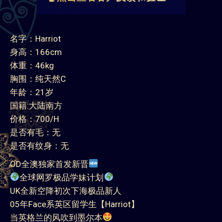
名字：Harriot
身高：166cm
体重：46kg
胸围：纯天然C
年龄：21岁
国籍:大陆南方
价格：700/H
是否有毛：无
是否有纹身：无
OD全澳独家首发新晋
全球网罗极品学妹计划
UK全新空降初次下海极品新人
05年Face系英区留学生【Harriot】
当英格兰的风吹到墨尔本