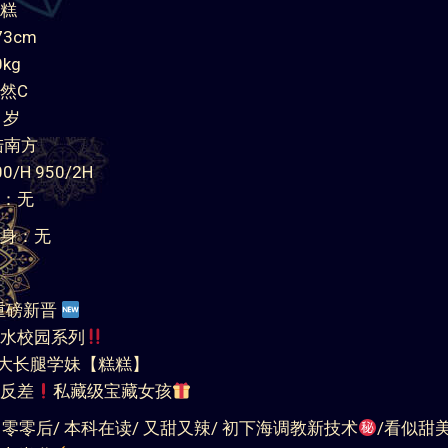
糕
3cm
kg
然C
1岁
陆南方
/H 950/2H
：无
身：无
重磅新晋
水校园系列
敌大长腿学妹【糕糕】
反差
私藏级宝藏女孩
零零后/ 本科在读/ 又甜又辣/ 初下海调教新技术
/看似甜