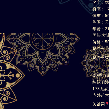
名字：糕
身高：17
体重：50
胸围：天
年龄：2
国籍:大
价格：500
是否有毛
是否有纹
OD墨市
纯欲初涉
173无
内外超大
关键词