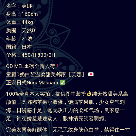
名字：芙娜
身高：160cm
体重：44kg
胸围：天然D
年龄：21岁
国籍：日本
价格：450/H 800/2H
OD MEL重磅全新入荷
童颜D奶白皙温柔甜美邻家【芙娜】
正宗日式Nuru Massage
100%全真本人实拍，提供图中装扮
纯天然甜美系高
颜值，圆嘟嘟苹果小脸蛋，饱满苹果肌，少女空气刘
海，日漫感十足，毫无攻击力的柔和气场，良家感十
足，神态娇羞楚楚动人，眼神清亮笑容明媚。
完美发育美好酮体，无毛无纹身肤色白皙，禁得住一寸