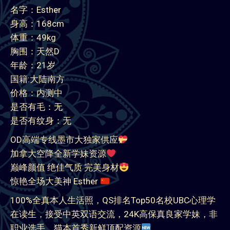
名字：Esther
身高：168cm
体重：49kg
胸围：天然D
年龄：21岁
国籍:大陆南方
价格：内测中
是否有毛：无
是否有纹身：无
OD高端专线墨市大独家供应
加拿大空降全新学妹资源
巅峰颜值 绝佳气质 完美身材
惊艳全场大美神 Esther
100%全真本人生活照，QS排名Top50名校UBC心理学
在读生，接受中英双语交流，24K高保真良家学妹，非
职业选手，猫本首秀新鲜顶配资源