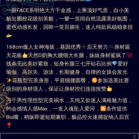
一眼FACE系明艳大方千金感，上乘顶好气质，自小美
貌出圈校花级别美貌，一颦一笑间自然流露美好氛围，
蜜色动感长发，回眸一笑百媚生，迷人纯欲风稳稳拿捏
168cm傲人女神海拔，基因优秀
后天努力
身材届
天花板
天然D奶胸大腰细大长腿，妹妹身材鲨疯了
线条无比美好紧致，短身长腿三七开钻石比例
爱好
瑜伽、高尔夫、游泳，长期健身，自律的女孩会发光
花瓶型完美身形，平肩细腰圆臀，
参加选美比赛
级别的身材强人，保证让身材控们连连按赞
万千男性理想型完美祸水，又纯又欲迷人满格魅力值，
约会感情人感Max，一发入魂坠入爱河，
条件提供
Biu嘴，稍纵即逝短期兼职，极品控火速捕捉纳入后宫