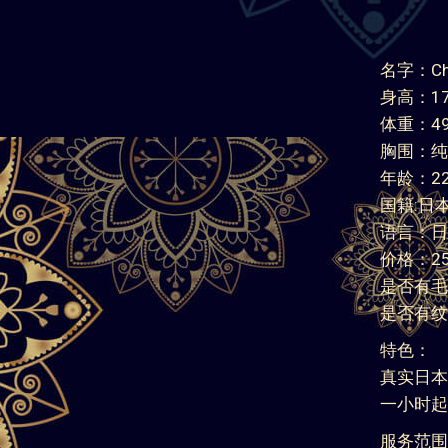
名字：Chi
身高：17
体重：49
胸围：纯
年龄：2
国籍:日
语言：日
价格：250/
是否有毛
是否有纹
特色：
真实日本
一小时起免
服务范围