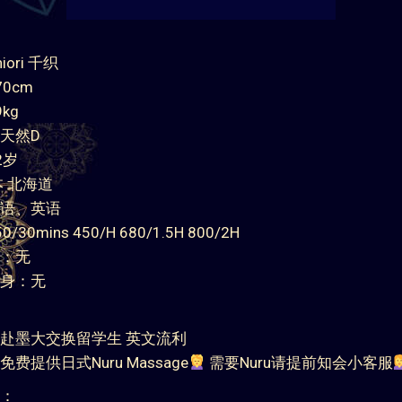
ori 千织
0cm
kg
天然D
2岁
本 北海道
语、英语
30mins 450/H 680/1.5H 800/2H
：无
身：无
赴墨大交换留学生 英文流利
费提供日式Nuru Massage
需要Nuru请提前知会小客服
：