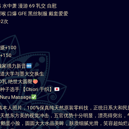
 水中萧 漫游 69 乳交 自慰
喉 口爆 GFE 黑丝制服 戴套爱爱
2次
摄+100
150
独家强力新晋
道大学与墨大交换生
挑D乳 绝世大圆臀
子选手 【Chiori 千织】
ru Massage
全真本人照片，100%保真纯天然原装零科技，正统日系大和民
天然东方美的视觉冲击，五官优势十分明显，漂亮得突出，
致鹅蛋小脸，圆圆大大水晶美眸，肤质细腻光滑，笑容超灿烂