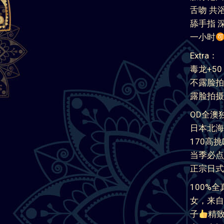
舌吻 共浴
舔手指 深
一小时
Extra：
毒龙+50
不露脸拍
露脸拍摄+
OD全澳
日本北海
170高
当季必点种
正宗日式Nu
100%
女，来自
子
精