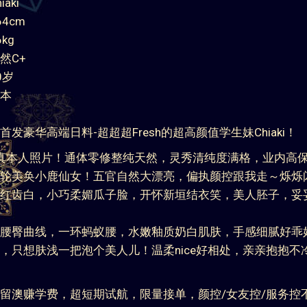
aki
4cm
kg
然C+
0岁
本
首发豪华高端日料-超超超Fresh的超高颜值学生妹Chiaki！
全真本人照片！通体零修整纯天然，灵秀清纯度满格，业内高
轮美奂小鹿仙女！五官自然大漂亮，偏执颜控跟我走～烁烁
红齿白，小巧柔媚瓜子脸，开怀新垣结衣笑，美人胚子，妥
腰臀曲线，一环蚂蚁腰，水嫩釉质奶白肌肤，手感细腻好乖
，只想肤浅一把泡个美人儿！温柔nice好相处，亲亲抱抱不
留澳赚学费，超短期试航，限量接单，颜控/女友控/服务控