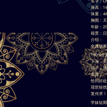
名字：Chi
身高：16
体重：46
胸围：天
年龄：2
籍贯：日
介绍：
全澳独家
100%
下海，美
眸子，唇
友脸！
恰到好处
现世纷扰
复何求！
学妹短期