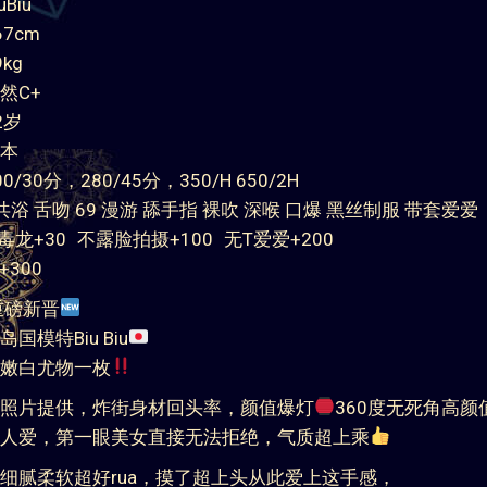
Biu
7cm
kg
然C+
2岁
本
/30分，280/45分，350/H 650/2H
浴 舌吻 69 漫游 舔手指 裸吹 深喉 口爆 黑丝制服 带套爱爱
： 毒龙+30 不露脸拍摄+100 无T爱爱+200
+300
o重磅新晋
国模特Biu Biu
嫩白尤物一枚
照片提供，炸街身材回头率，颜值爆灯
360度无死角高颜
人爱，第一眼美女直接无法拒绝，气质超上乘
细腻柔软超好rua，摸了超上头从此爱上这手感，