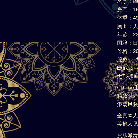
名字：Biu
身高：16
体重：49
胸围：天
年龄：2
国籍：日
价格：200
服务： 共
Extra
无T内Biu
OD Ec
精致时尚岛
浪荡风骚
全真本人
美艳人见
皮肤嫩滑