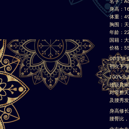
名字：Adr
身高：16
体重：49
胸围：天
年龄：2
国籍：大
价格：550
OD学妹
初次下海
100%
顶级良家
对零整天
及腰秀发
身高修长
腰臀比，