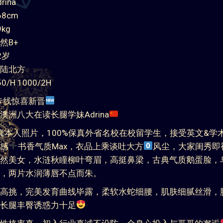
ina
8cm
kg
然B+
2岁
陆北方
/H 1000/2H
专线惊喜新晋
澳洲八大在读长腿学妹Adrina
全真本人照片，100%保真外省名校在校留学生，接受英文&学
感
书香气质Max，衣品上乘谈吐大方
风尘，大家闺秀即
然美女，水涟秋瞳柳叶弯眉，高挺鼻梁，古典气质鹅蛋脸，
，两片水润薄唇不点而朱。
高挑，完美发育曲线毕露，柔软水蛇细腰，肌肤细腻丝滑，
长腿丰臀诱惑力十足