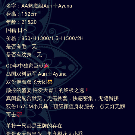
名字：AA魅魔组Auri
Ayuna
身高：162cm
年龄：21&20
国籍:日本
价格：850/H 1300/1.5H 1500/2H
是否有毛：无
是否有纹身：无
OD年中独家巨献
岛国双料冠军 Auri
Ayuna
双份魅魔双飞天团
颜控的盛宴 性爱大胃王的终极之选
真闺蜜配合默契，无需换套，快感密集，无缝衔接
双份162CM小只马，顶级颜值身材服务，点天灯无懈
可击
单拎一只都是王牌的存在
哥哥今天做皇帝，集齐樱花大小乔