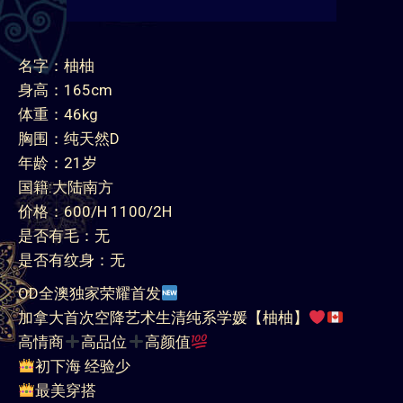
名字：柚柚
身高：165cm
体重：46kg
胸围：纯天然D
年龄：21岁
国籍:大陆南方
价格：600/H 1100/2H
是否有毛：无
是否有纹身：无
OD全澳独家荣耀首发
加拿大首次空降艺术生清纯系学媛【柚柚】
高情商
高品位
高颜值
初下海 经验少
最美穿搭