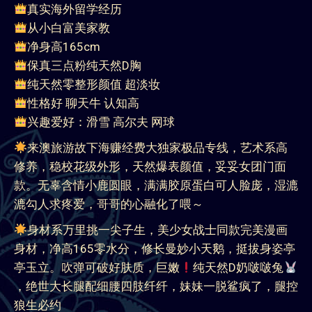
真实海外留学经历
从小白富美家教
净身高165cm
保真三点粉纯天然D胸
纯天然零整形颜值 超淡妆
性格好 聊天牛 认知高
兴趣爱好：滑雪 高尔夫 网球
来澳旅游故下海赚经费大独家极品专线，艺术系高
修养，稳校花级外形，天然爆表颜值，妥妥女团门面
款。无辜含情小鹿圆眼，满满胶原蛋白可人脸庞，湿漉
漉勾人求疼爱，哥哥的心融化了喂～
身材系万里挑一尖子生，美少女战士同款完美漫画
身材，净高165零水分，修长曼妙小天鹅，挺拔身姿亭
亭玉立。吹弹可破好肤质，巨嫩
纯天然D奶啵啵兔
，绝世大长腿配细腰四肢纤纤，妹妹一脱鲨疯了，腿控
狼生必约