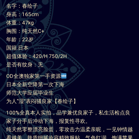
名字：春绘子
身高：165cm
体重：47kg
胸围：纯天然C+
年龄：22岁
国籍:日本
超值体验：420/H 750/2H
是否有纹身：无
OD全澳独家第一手资源
日本全新空降第一次下海
师范大学应届毕业生
为人“湿”表闷骚良家【春绘子】
100%全真本人实拍，品学兼优良家子，私生活检点良
家子分手后冲动下海，报复性寻欢。
纯天然零整漂亮脸蛋，零攻击力温柔亲昵，一见钟情越
看越美，肤质细腻妆容精致服贴，气色红润，饱满苹果