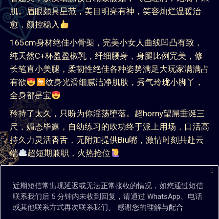
肌。眉眼颇具星范，美目明亮有神，笑容灿烂温暖治
愈，颜控稳入
165cm身材绝佳小骨架，完美小女人曲线凹凸有致，
纯天然C+杯盈盈椒乳，纤细腰身，身腿比例完美，修
长笔直小美腿，柔韧性绝佳各种姿势满足大玩家满满占
有欲
纹身光滑细腻洁净肌肤，秀气玲珑小脚丫，
全身都是宝
矜持了太久，只盼为你淫荡堕落。超horny望屌垂涎三
尺，媚态毕露，自幼练习的吹功终于派上用场，口活高
持久力灵活香舌，无附加提供Biu嘴，激情时刻共赴云
端
超短期兼职，火热抢位
近期短信常出现延迟或无法正常接收的情况，如您通过短信
联系我们后 5 分钟内未收到回复，请通过 WhatsApp、电话
或其他联系方式再次联系我们。 感谢您的理解与配合