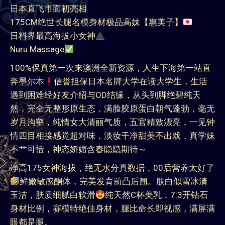
奔墨尔本
信誉担保日本名牌大学在读大学生，生活
遇到困难经好友介绍与OD结缘，从头到脚绝碧纯天
然，完全无整形原生态，满脸胶原蛋白朝气蓬勃，毫无
岁月沟壑，纯情女大清丽气质，五官精致漂亮，一见钟
情四目相接感觉超对味，淡妆干净甜美不出戏，真学妹
不艹可惜，神态娇媚含春隐隐期待～
净高175女神海拔，绝无水分真数据，00后营养太好了
鲜嫩敏感酮体，完美发育前凸后翘。肤白似雪冰清
玉洁，肤质细腻白软滑
纯天然C杯美乳，7:3开钻石
身材比例，赛模特绝佳身材，腿比命长即视感，满屏满
眼都是腿。
性格活泼开朗，全身心投入约会，没有套路全是真情流
露，无条件接受Biu嘴，Extra毒龙、吞精、拍摄，无所
不能，日料界海拔珠穆朗玛峰，不可多得的宝藏款，划
重点：维秘模特身材/极品长腿/清纯气质必入
超短期个位天数闪现，手慢无