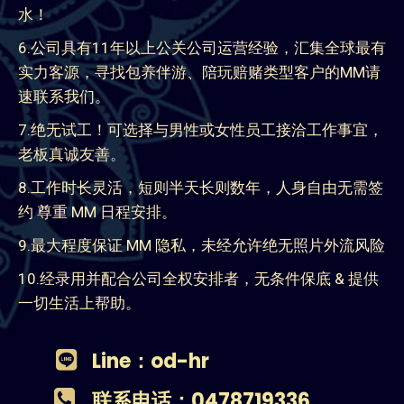
水！
6.公司具有11年以上公关公司运营经验，汇集全球最有
实力客源，寻找包养伴游、陪玩赔赌类型客户的MM请
速联系我们。
7.绝无试工！可选择与男性或女性员工接洽工作事宜，
老板真诚友善。
8.工作时长灵活，短则半天长则数年，人身自由无需签
约 尊重 MM 日程安排。
9.最大程度保证 MM 隐私，未经允许绝无照片外流风险
10.经录用并配合公司全权安排者，无条件保底 & 提供
一切生活上帮助。
Line：od-hr
联系电话：0478719336