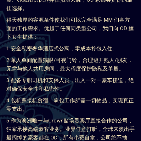
佳选择。
得天独厚的客源条件使我们可以完全满足 MM 们各方
面的工作需求。优越于任何同类型公司，我们向 OD 旗
下女生提供：
1.安全私密奢华酒店式公寓，零成本拎包入住。
2.单人单间配置猫眼/可视门铃，合理避开熟人/朋友，
无需与他人共用房间，最大程度保护隐私及单量。
3.配备专职司机和安保人员，出入一对一豪车接送，绝
对确保安全性和私密性。
4.包机票接机食宿，承包工作所需一切物品，实现真正
零支出。
5.作为澳洲唯一与Crown赌场贵宾厅直接合作的公司，
独家承接高端豪客业务。业界任意打听，全球来澳出手
最阔绰的豪客都在 OD，所有小费自拿，公司绝不抽